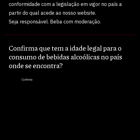
conformidade com a legislação em vigor no país a
partir do qual acede ao nosso website.
Seja responsável. Beba com moderação.
PART OF
Confirma que tem a idade legal para o
Política de Privacidade
Política de Saúde e Segurança no
Trabalho
consumo de bebidas alcoólicas no país
Termos e Condições
Política de Cookies
onde se encontra?
Media Kit
Canal de Denúncias
Confirmo
Código de ética e Conduta
Política de Segurança Alimentar e
We use cookies on this site to enhance your user
Sustentabilidade
experience
Copyright © 2023-2026 WineStone
By clicking the Accept button, you agree to us doing so.
More info
Accept all cookies
W