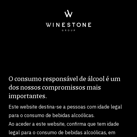
Passar para o conteúdo principal
Newsletter
O consumo responsável de álcool é um
Body
dos nossos compromissos mais
info@winestone.com
importantes.
Avenida Forte 3, Edifício Suécia III ‑ Piso 0
Este website destina-se a pessoas com idade legal
2790‑073 Carnaxide, Portugal
para o consumo de bebidas alcoólicas.
Ao aceder a este website, confirma que tem idade
legal para o consumo de bebidas alcoólicas, em