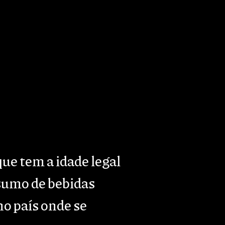
o
Presença & Actividade
Contactos
ue tem a idade legal
sumo de bebidas
no país onde se