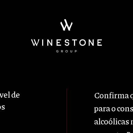
tabilidade
Enoturism
vel de
Confirma q
os
para o con
alcoólicas 