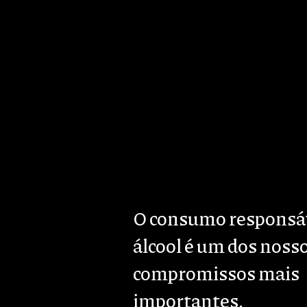
Passar para o conteúdo principal
Sobre Nós
Quintas & Marcas
Susten
Body
O consumo responsá
álcool é um dos noss
compromissos mais
importantes.