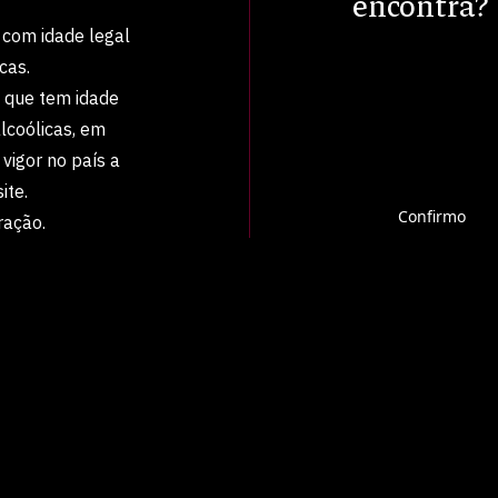
encontra?
 com idade legal
cas.
a que tem idade
lcoólicas, em
vigor no país a
ite.
Confirmo
ração.
 José de Mell